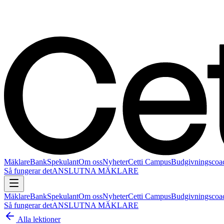
Mäklare
Bank
Spekulant
Om oss
Nyheter
Cetti Campus
Budgivningscoa
Så fungerar det
ANSLUTNA MÄKLARE
Mäklare
Bank
Spekulant
Om oss
Nyheter
Cetti Campus
Budgivningscoa
Så fungerar det
ANSLUTNA MÄKLARE
Alla lektioner