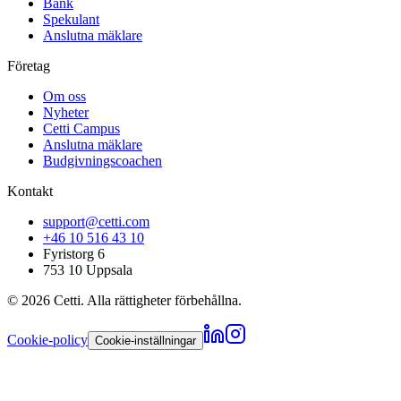
Bank
Spekulant
Anslutna mäklare
Företag
Om oss
Nyheter
Cetti Campus
Anslutna mäklare
Budgivningscoachen
Kontakt
support@cetti.com
+46 10 516 43 10
Fyristorg 6
753 10 Uppsala
©
2026
Cetti. Alla rättigheter förbehållna.
Cookie-policy
Cookie-inställningar