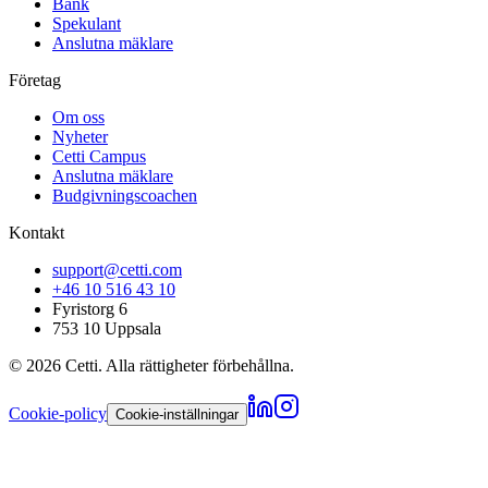
Bank
Spekulant
Anslutna mäklare
Företag
Om oss
Nyheter
Cetti Campus
Anslutna mäklare
Budgivningscoachen
Kontakt
support@cetti.com
+46 10 516 43 10
Fyristorg 6
753 10 Uppsala
©
2026
Cetti. Alla rättigheter förbehållna.
Cookie-policy
Cookie-inställningar