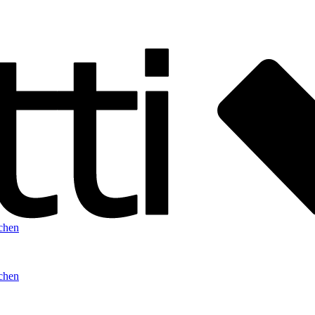
chen
chen