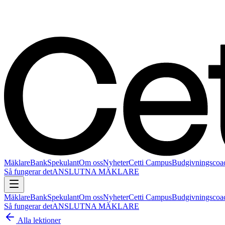
Mäklare
Bank
Spekulant
Om oss
Nyheter
Cetti Campus
Budgivningscoa
Så fungerar det
ANSLUTNA MÄKLARE
Mäklare
Bank
Spekulant
Om oss
Nyheter
Cetti Campus
Budgivningscoa
Så fungerar det
ANSLUTNA MÄKLARE
Alla lektioner